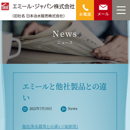
メインコンテンツへスキップ
TOP
news
エミールと他社製品との違い
メニ
メニ
News
ニュース
エミールと他社製品との違
い
2022年7月19日
News
他社浄水器等との違い（家庭用）